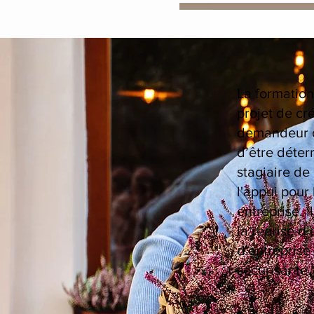
La formation
projet de cré
demandeur d’
d’être déter
stagiaire de
l'appui pour
entreprise. I
la reprise d
d'entreprise
sécurisante.