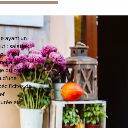
ne ayant un
t : salarié,
quis est
met au
ge du projet à
n d'une
pécificités de
ef
turée et