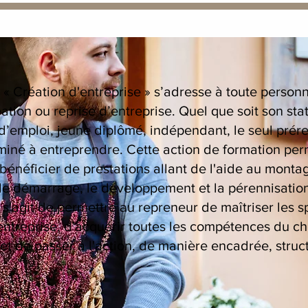
 « Création d'entreprise » s’adresse à toute person
ation ou reprise d’entreprise. Quel que soit son statu
emploi, jeune diplômé, indépendant, le seul prére
miné à entreprendre. Cette action de formation per
 bénéficier de prestations allant de l'aide au monta
 le démarrage, le développement et la pérennisatio
l s'agit de permettre au repreneur de maîtriser les s
’entreprise, d'acquérir toutes les compétences du ch
 et de passer à l'action, de manière encadrée, struc