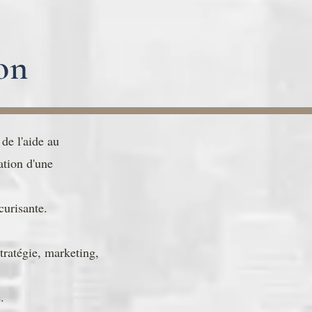
on
 de l'aide au
ation d'une
curisante.
tratégie, marketing,
.